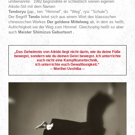
umbenannte. 1982 begründete er schließlich seinen eigenen
Aikido-Stil mit dem Namen
Tendoryu
(jap., ten: "Himmel", do: "Weg", ryu: "Schule").
Der Begriff
Tendo
leitet sich aus einem Wort des klassischen
chinesischen Werkes
Der goldene Mittelweg
ab, in dem es heißt,
Aufrichtigkeit sei der Weg zum Himmel. Gleichzeitig heißt so aber
auch
Meister Shimizus Geburtsort .
„Das Geheimnis von Aikido liegt nicht darin, wie du deine Füße
bewegst, sondern wie du deinen Geist bewegst. Ich unterrichte
euch nicht eine Kampfkunsttechnik,
ich unterrichte euch Gewaltlosigkeit.“
-- Morihei Ueshiba --