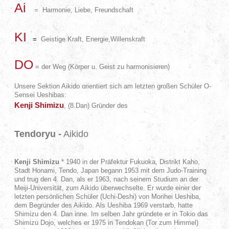
Ai
= Harmonie, Liebe, Freundschaft
KI
=
Geistige Kraft, Energie,Willenskraft
DO
= der Weg (Körper u. Geist zu harmonisieren)
Unsere Sektion Aikido orientiert sich am letzten großen Schüler O-
Sensei Ueshibas:
Kenji Shimizu
, (8.Dan) Gründer des
Tendoryu -
Aikido
Kenji Shimizu
* 1940 in der Präfektur Fukuoka, Distrikt Kaho,
Stadt Honami, Tendo, Japan begann 1953 mit dem Judo-Training
und trug den 4. Dan, als er 1963, nach seinem Studium an der
Meiji-Universität, zum Aikido überwechselte. Er wurde einer der
letzten persönlichen Schüler (Uchi-Deshi) von Morihei Ueshiba,
dem Begründer des Aikido. Als Ueshiba 1969 verstarb, hatte
Shimizu den 4. Dan inne. Im selben Jahr gründete er in Tokio das
Shimizu Dojo, welches er 1975 in Tendokan (Tor zum Himmel)