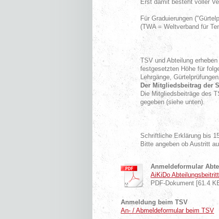
Erst damit besteht voller V
Für Graduierungen ("Gürtelp
(TWA = Weltverband für Tend
TSV und Abteilung erheben 
festgesetzten Höhe für fol
Lehrgänge, Gürtelprüfungen
Der Mitgliedsbeitrag der 
Die Mitgliedsbeiträge des
gegeben (siehe unten).
Schriftliche Erklärung bis 
Bitte angeben ob Austritt a
Anmeldeformular Abte
AiKiDo Abteilungsbeitritt
PDF-Dokument [61.4 K
Anmeldung beim TSV
An- / Abmeldeformular beim TSV