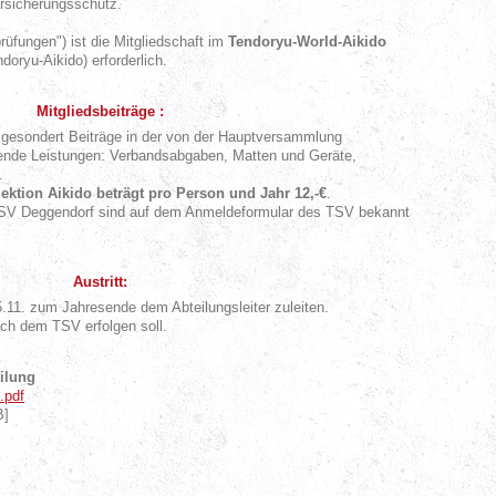
ersicherungsschutz.
rüfungen") ist die Mitgliedschaft im
Tendoryu-World-Aikido
oryu-Aikido) erforderlich.
Mitgliedsbeiträge :
gesondert Beiträge in der von der Hauptversammlung
gende Leistungen: Verbandsabgaben, Matten und Geräte,
.
Sektion Aikido beträgt pro Person und Jahr 12,-€
.
 TSV Deggendorf sind auf dem Anmeldeformular des TSV bekannt
Austritt:
15.11. zum Jahresende dem Abteilungsleiter zuleiten.
uch dem TSV erfolgen soll.
ilung
.pdf
B]