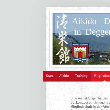
Aikido - 
in Deggen
Start
Aikido
Training
Mitgliedsc
Bitte Anmeldungen für den T
Bankeinzugsermächtigung au
Mitgliedschaft in der Abt